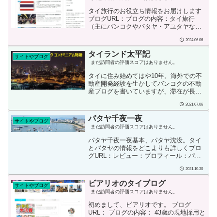
の事情がある」「今すぐタイ語が読める
書ける」など40冊ほど。私も持っている
タイ旅行のお役立ち情報をお届けします
「タイの常識・非常識」という本の著者
ブログURL：ブログの内容：タイ旅行
でもある水野うしおさんが開設している
（主にバンコクやパタヤ・アユタヤなど
ブログサイトです。 40年超の在タイ経験
日本人観光客の行く場所）のお役立ち情
を生かした記事がユニークな視点で書か
2024.06.06
報をお届けしますブログ開始または投稿
れ...
日：2022年12月投稿者の情報：情熱タイ
タイランド太平記
サイトやブログ
ランドは、タイ旅行をもっと楽しむため
まだ訪問者の評価スコアはありません。
のWEBメディアです。一般的な旅行WEB
サイトとの違いは、動画を使って現地を
タイに住み始めてはや10年。海外での不
紹介していることです。文章だけでは伝
動産開発経験を生かしてバンコクの不動
わりにくいですが、動画でチェックする
産ブログを書いていますが、滞在が長く
とより現地の状況がわかりやすいです。
なるにつれて政治経済、文化や生活な
タイが、好きで好きでたまらないメンバ
2021.07.06
ど、タイの幅広い話題についても書くこ
ーが記事を書いています...
とにしました。
パタヤ千夜一夜
サイトやブログ
まだ訪問者の評価スコアはありません。
パタヤ千夜一夜基本、パタヤ沈没。タイ
とパタヤの情報をどこよりも詳しくブロ
グURL：レビュー：プロフィール：パタ
ヤが好きだ。バックパッカー時代をふく
2021.10.30
め、４０カ国ほど旅行してきたけれど、
やはりタイがもっとも心地良い。その中
ビアリオのタイブログ
サイトやブログ
でもパタヤがいい。すっかりはまってし
まだ訪問者の評価スコアはありません。
まった。2007年に初めてパタヤを訪れて
以来、何度も短期滞在を繰り返してきた
初めまして、ビアリオです。 ブログ
が、ここ数年は月単位の中長期滞在がメ
URL： ブログの内容： 43歳の現地採用と