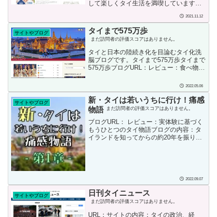
インとなってきた。途中、ヨーロッパ旅
して楽しくタイ生活を満喫しています。
行やらイサーン、ラオス、インドネシア
僕の経験が少しでも皆様のタイ移住、タ
遠征なども行ったが、基本パタヤ。だら
2021.11.12
イ就職、タイ生活のお役に立てればと思
だらとした沈没生活。ブログ...
います。 YouTubeで「タイ現地採用ビア
タイまで575万歩
サイトやブログ
リオChanel」やっています。ブログ開始
まだ訪問者の評価スコアはありません。
日： 2021年5月ブログ投稿者：ビアリオ
投稿者のSNS情報：YouTubeチャンネル
タイと日本の陸続き化を目論むタイ化洗
43歳の現地採用として楽しくタイ生活を
脳ブログです。タイまで575万歩タイまで
満喫しています。日本のキッチリした社
575万歩ブログURL：レビュー：食べ物に
会で生きるのが嫌で、金無し、コネ無
関する投稿が多い感じですね。ブログの
し、人脈無しで大学を卒業して直ぐ...
内容：「タイまで5,750,000歩」は、主に
2022.05.06
タイに関する雑多な情報を発信するブロ
グとなっています。 ブログは2006年より
新・タイは若いうちに行け！痛感
サイトやブログ
スタートしています。2016年12月以前の
物語
まだ訪問者の評価スコアはありません。
記事は別ブログを、また2012年5月以前
ブログURL： レビュー：実体験に基づく
の記事は、楽天ブログをご覧ください。
もうひとつのタイ物語ブログの内容：タ
なお、「Hand&Heart」は、ブログの管理
イランドを知ってからの約20年を振り返
人JiMNYが番頭を務めるタイの手織り生
る実録物語 ～全ては繋がっている～過去
地専門店の情報で...
に何があり何故今もタイで生活している
のか？約20年を振り返る実話物語ブログ
開始日：2022年06月07日ブログ投稿者：
★ハンドルネーム「俺」 よろしくお願い
2022.09.07
します🤩🇹🇭🇯🇵投稿者のSNS情報：
Twitter
日刊タイニュース
サイトやブログ
まだ訪問者の評価スコアはありません。
URL：サイトの内容：タイの政治、経