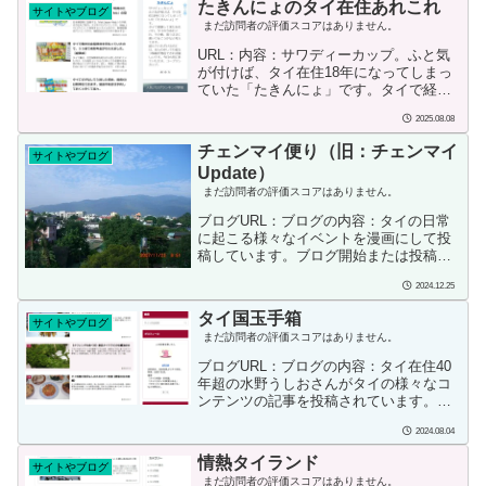
たきんにょのタイ在住あれこれ
サイトやブログ
まだ訪問者の評価スコアはありません。
URL：内容：サワディーカップ。ふと気
が付けば、タイ在住18年になってしまっ
ていた「たきんにょ」です。タイで経験
して来たあれこれ、タイの今あれこれ、
2025.08.08
その他、思うままに書いて行こうかなと
考えてます。読んでいただける方には、
チェンマイ便り（旧：チェンマイ
サイトやブログ
ほんの少しでも役立つ情報が発信できれ
Update）
ば嬉しいです。今日も見に来ていただ
まだ訪問者の評価スコアはありません。
き、コープクンカップ。投稿者の情報：
サワディーカップ。タイ在住１８年の
ブログURL：ブログの内容：タイの日常
「たきんにょ」と申します。「たきんに
に起こる様々なイベントを漫画にして投
ょのタイ在住あれこれ」ブログをお読み
稿しています。ブログ開始または投稿
いただき、有難うございます。タイでの
日：2007/06/27投稿者の情報：北タイの
暮らし、タイで仕事、タイで旅行、...
2024.12.25
チェンマイをベースにメコン、アセアン
の経済、見所、食べ物を日本と比較して
タイ国玉手箱
サイトやブログ
紹介します。ただし投資をアドバイスす
まだ訪問者の評価スコアはありません。
るものではありません。コメント記入は
題字をクリック下さい。by バンディ北タ
ブログURL：ブログの内容：タイ在住40
イのチェンマイをベースに非常に広いカ
年超の水野うしおさんがタイの様々なコ
テゴリーで記事を載せているブログで感
ンテンツの記事を投稿されています。ブ
心しました。お勧めは「タイ人と日本
ログ開始または投稿日：2018/03/25投稿
人」です。
2024.08.04
者の情報：ushiom20代前半、1982年頃よ
りタイ在住。執筆、出版で生活。著書
情熱タイランド
サイトやブログ
「タイの常識・非常識」「タイにはタイ
まだ訪問者の評価スコアはありません。