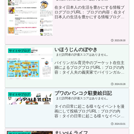
り、バンコクに駐在になりました。期限
は、無期限。ビジネスが成功する限り。
在タイ日本人の生活を豊かにする情報ブ
海外移住志望の私としては、願ったりの
ログブログURL： ブログの内容：在タイ
条件。しかし、なんせ転職半年での海外
日本人の生活を豊かにする情報ブログブ
転勤。正直、この業界のことはさっぱり
ログ開始または投稿日：2010年頃かな？
です。でも、ここはタイ。アジアを駆け
投稿者の情報：作者：@nisizawaタイ王
たモンゴルの雄、チンギ...
国パトゥムタニ県ランシットに住んでい
ます。在タイ18年、趣味はタイ日翻訳、
旅行、ドライブ、映画、読書、カメラ、
2023.09.30
フィットネス。ツイートはタイやラオス
いほうじんのぼやき
のことなど。 タイのことなどで質問があ
サイトやブログ
まだ訪問者の評価スコアはありません。
ればお気軽にどうぞ。タイの銀行情報や
クレジットカード情報が詳細に説明され
バイリンガル育児中のプーケット在住主
ていてタイで働く日本人には助かる情報
婦によるブログブログURL：ブログの内
満載です。タ...
容：タイ人夫の義実家でバイリンガル育
児中のプーケット在住主婦によるブログ
タイで日本のテレビを見る（逆もOK）海
2024.03.28
外移住者のお仕事関係荷物に関税をかけ
られないコツプーケット島民が推すアク
ブワのバンコク駐妻絵日記
サイトやブログ
ティビティタイBL俳優に関する赤裸々な
まだ訪問者の評価スコアはありません。
アレコレブログ開始または投稿日：2020
年9月投稿者の情報：タイ人と結婚、移住
タイの日常に起こる様々なイベントを漫
出産、自然の中3＆6歳姉妹 子育て現地採
画にして投稿ブログURL：ブログの内
用＆転職から今は在宅ワーク中のブログ
容：タイの日常に起こる様々なイベント
やってる主婦です。タイ・プーケット情
を漫画にして投稿しています。ブログ開
2024.03.01
報発信中プーケッ...
始または投稿日：2021/04/23投稿者の情
報：ブワ子：このブログの運営者で漫画
まいぺんライフ