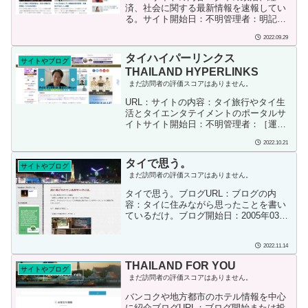
済、社会に関する最新情報を速報してい
る。サイト開始日：不明管理者：明記さ
れていないので不明管理者のSNS情報：
2022.09.29
不明
タイハイパーリンクス
サイトやブログ
THAILAND HYPERLINKS
まだ訪問者の評価スコアはありません。
URL：サイトの内容：タイ旅行やタイ生
活とタイエンタテイメントのポータルサ
イトサイト開始日：不明管理者：［運
営］魔法組株式会社 Mahogumi Co., Ltd.
2022.10.21
［所在地］30 Soi Sukhumvit 61, Khlong
Tan Nuea, Watthana, Bangkok 10110［連
タイで思う。
サイトやブログ
絡先］タイランドハイパーリンクス編集
まだ訪問者の評価スコアはありません。
部info@thaich.net管理者のSNS情報：
タイで思う。ブログURL：ブログの内
容：タイに住みながら思ったことを書い
ているだけ。ブログ開始日：2005年03月
14日ブログ投稿者：thai47投稿者のSNS
情報：不明ブログのカテゴリーごあいさ
2022.11.14
つ (8) 日本のニュースから。 (691)
Bangkok Postより (51) 車ネタ (736)
THAILAND FOR YOU
サイトやブログ
YouTubeより (102)日本のテレビ (14) 今
まだ訪問者の評価スコアはありません。
日の一言 (43) ふと思い出したこと (6) ま
あ、ぐちですか。 (24)カメラ、写真の話
バンコクや地方都市のホテル情報を中心
題 (75) 在タイ日本国大使館 (1052) 朝...
に紹介ブログURL：ブログ開始または投