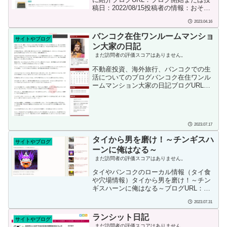
稿日：2022/08/15投稿者の情報：おそら
くバンコク在住と思われますが、管理者
2023.04.16
情報がないため詳細は不明です。バンコ
クや地方都市のホテル情報を中心に紹介
バンコク在住ワンルームマンショ
サイトやブログ
しています。その他お役立ち情報もあっ
ン大家の日記
て守備範囲が広いサイトと感じました。
まだ訪問者の評価スコアはありません。
不動産投資、海外旅行、バンコクでの生
活についてのブログバンコク在住ワンル
ームマンション大家の日記ブログURL：
ブログの内容：不動産投資、海外旅行、
バンコクでの生活についてのブログで
す。ブログ開始または投稿日：不明投稿
者の情報：サラリーマンを早期退職し、
2023.07.17
リタイアメントビザでバンコクに住んで
います。仕事の関係上ほぼ毎月帰国して
タイから男を磨け！～チンギスハ
います。タイ国だけでく、旅行で訪れた
サイトやブログ
ーンに俺はなる～
各国の情報を掲載されています。┣オー
ストラリア旅行 (13)┣シンガポール旅行
まだ訪問者の評価スコアはありません。
(24)┣ハワイ旅行 (30)┣インド チェン
タイやバンコクのローカル情報（タイ食
ナイ旅行 (1...
や穴場情報）タイから男を磨け！～チン
ギスハーンに俺はなる～ブログURL：ブ
ログの内容：タイやバンコクのローカル
2023.07.31
情報（タイ食や穴場情報）を中心に書か
れています。ブログ開始または投稿日：
ランシット日記
サイトやブログ
2012年5月投稿者の情報：2012年4月よ
まだ訪問者の評価スコアはありません。