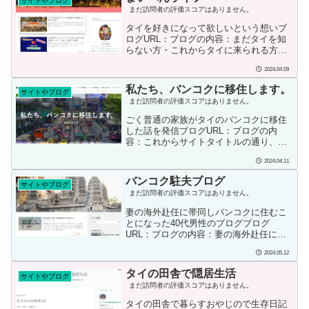
サイトやブログ
の主人公。バンコク在住駐妻。暇潰しで
まだ訪問者の評価スコアはありません。
タイ生活を漫画に描いている。家のベッ
ドとソファーが定位置。趣味はゲームと
タイを好きになって欲しいという想いブ
お酒と足マッサ。タイの日常の出来事を
ログURL：ブログの内容：まだタイを知
面白おかしく漫画にしているので、テキ
らない方・これからタイに来られる方・
ストよりずっと理解しやすいように思い
タイがあまり好きでない方・現在タイに
ました。残念なのはカテゴリ分けがされ
2024.04.09
いて色々と悩んでいる方々などに、今ま
ていないので、同じテー...
まで約２０年以上に渡って自分が経験し
私たち、バンコクに移住します。
サイトやブログ
た内容をシェアーすることによりタイを
まだ訪問者の評価スコアはありません。
好きになって欲しいという想いと、タイ
のお得な情報を皆さんにシェアーするこ
ごく普通の家族がタイのバンコクに移住
とにより充実した旅行や生活を過ごして
した話を発信ブログURL：ブログの内
頂きたく、ブログを開設致しました。ブ
容：これからサイトタイトルの通り、家
ログ開始または投稿日：2020/02/21投稿
族でのバンコク移住に向けて情報を発信
者の情報：初めてまして、ベテラン駐在
2024.04.11
していきたいと思います。ブログ開始ま
員です。タイ・バンコ...
たは投稿日：2021.05.03 (月)サイト公開
バンコク駐夫ブログ
サイトやブログ
投稿者の情報：ごく普通の家族がタイの
まだ訪問者の評価スコアはありません。
バンコクに移住した話を発信する『Move
To BKK』のサイト管理者です。犬が好
妻の海外赴任に帯同しバンコクに住むこ
き。寒さは苦手。タイ移住前後の様々な
とになった40代男性のブログブログ
準備や苦労そして移住後のタイの現実が
URL：ブログの内容：妻の海外赴任に帯
垣間見れて、これからタイ移住をしたい
同しバンコクに住むことになった40代男
人には参考になる話もありますね。
2024.05.12
性のブログ。タイ・バンコクでの家事育
児やグルメ、旅行観光、ひいてはweb関
タイの田舎で隠居生活
サイトやブログ
連の技術的なことを書きますブログ開始
まだ訪問者の評価スコアはありません。
または投稿日：2023.02.08投稿者の情
報：日本での仕事と家庭観2023年12月に
タイの田舎で暮らすおやじので生存日記