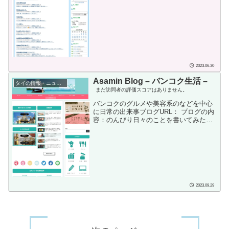
ります。タイでどのような生活レベルで
日の献立(505)iPhoneから(17)レストラン
生活するかによって、この物価数...
(バンコク）タイ料理(186)レストラン(バ
ンコク)日本料理(529)レストラン（バンコ
ク）その他料理(1196)BAR・パブ・カラ
オケ （バンコク）(193)Cafe・デザート
(バンコク）(103)こもも (うさぎ) 長女
(100)レストラン（バンコク以外）(2)こた
ろう（...
2023.06.30
Asamin Blog – バンコク生活 –
タイの情報・ニュース紹介
まだ訪問者の評価スコアはありません。
バンコクのグルメや美容系のなどを中心
に日常の出来事ブログURL： ブログの内
容：のんびり日々のことを書いてみた
り、役立ちそうな情報をまとめてみたり
しています。よかったら覗いてみてくだ
さい。ブログ開始または投稿日：不明投
稿者の情報：タイ現地採用者の妻らし
い？タイ生活のあれこれ、バンコクのグ
ルメや美容系のなどを中心に日常の出来
事を淡々と記事投稿されています。バン
コク情報ブログ村のランキングで一番と
2023.09.29
は素晴らしいですね。