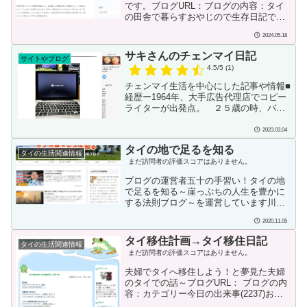
妻に帯同する形でバンコクに引っ越しま
です。ブログURL：ブログの内容：タイ
したが、その前はデータアナリストとし
の田舎で暮らすおやじので生存日記で
て、月間20億PV規模の自社サイトのデー
す。ブログ開始または投稿日：2023-01-
タ分析を行っていました。勤続約8年、は
2024.05.18
30投稿者の情報：ニックネームイッチ自
じめはア...
己紹介２０２２年９月より嫁の故郷、タ
サキさんのチェンマイ日記
サイトやブログ
イのウドンダニの田舎に移住しました。
4.5/5
(1)
タイにおける日々の生活をを書いていこ
うと思います。これから移住を考えてい
チェンマイ生活を中心にした記事や情報■
る人の参考になればと思います。「ある
経歴ー1964年、大手広告代理店でコピー
日の出来事」というタイトルばかりなの
ライターが出発点。 ２５歳の時、バン
で、タイトルだけでは内容がわからない
コク支社に転勤。広告制作だけではなく
ので困りましたが、これは読ませるため
営業もこなす、一人何役もの仕事をしま
2023.03.04
の作戦かもしれません。...
した。３年後、帰国。帰国途中、日航の
タイの地で足るを知る
機内で、大阪万博の開会式に会場まく桜
タイの生活関連情報
のは花びらの色紙にメッセージを依頼さ
まだ訪問者の評価スコアはありません。
れました。 「世界の人が手をつない
ブログの運営者五十の手習い！タイの地
で・・・」と書きました。ー2年後、ヘッ
で足るを知る～崖っぷちの人生を豊かに
ドハンティングで広告代理店を変わりま
する法則ブログ～を運営しています川島
した。 その頃からTVCMのディレクタ
です。タイで人生の最終章をスタートさ
ー、プロデュサーとして多くのテレビCM
2020.11.05
せました。半農半Xを１８歳年下のタイ
を制作ました。ー再びヘ...
嫁と目指して日々奮闘しています。自給
タイ移住計画→タイ移住日記
タイの生活関連情報
自足、農業、田舎暮らし、タイのことな
まだ訪問者の評価スコアはありません。
ど、気になる記事がありましたらシェア
してもらえたら嬉しいです♫プロフィー
夫婦でタイへ移住しよう！と夢見た夫婦
ルの詳細はコチラよく日本と比べるとタ
のタイでの話～ブログURL： ブログの内
イの物価は1/3だとかいう話もあります
容：カテゴリー今日の出来事(2237)お買
が、これは、正しくもあり間違いでもあ
い物(225)タイの日常(1215)グルメ(218)今