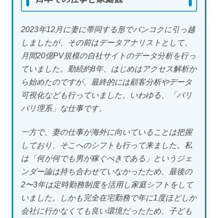
2023年12月に妻に帯同する形でバンコクに引っ越
しましたが、その前はデータアナリストとして、
月間20億PV規模の自社サイトのデータ分析を行っ
ていました。勤続約8年、はじめはアクセス解析か
ら始めたのですが、最終的には顧客分析やデータ
可視化なども行っていました。いわゆる、「バリ
バリ理系」な仕事です。
一方で、妻の仕事が海外に向いていることは把握
しており、そこへのシフトも行って来ました。私
は「何が何でも男が稼ぐべきである」というジェ
ンダー論は持ち合わせていなかったため、最後の
2〜3年は定時勤務制度を活用し家庭シフトをして
いました。しかも完全在宅勤務で年に1度ほどしか
会社に行かなくても良い環境だったため、子ども