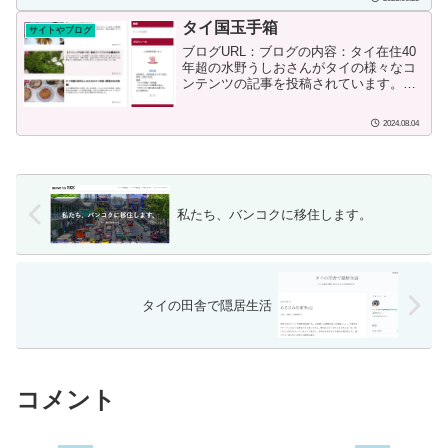
ヤ目前。...
タイ国玉手箱
サイトやブログ
ブログURL：ブログの内容：タイ在住40
年超の水野うしおさんがタイの様々なコ
ンテンツの記事を投稿されています。ブ
ログ開始または投稿日：2018/03/25投稿
者の情報：ushiom20代前半、1982年頃よ
2024.08.04
りタイ在住。執筆、出版で生活。著書...
私たち、バンコクに移住します。
タイの田舎で隠居生活
コメント