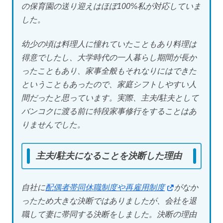
の保育園の送り迎えはほぼ100%私が対応していま
した。
幼少の頃は料理人に憧れていたこともあり料理は
得意でしたし、大学時代の一人暮らし期間が長か
ったこともあり、家事全般もそれなりにはできた
ということもあったので、家庭シフトしやすい人
間だったと思っています。実際、主夫/駐夫として
バンコクに渡る前に特段家事修行をすることはあ
りませんでした。
主夫/駐夫になることを決断した理由
自社に
配偶者帯同休職制度や再雇用制度
がなか
ったため大きな決断ではありましたが、会社を退
職して妻に帯同する決断をしました。決断の理由