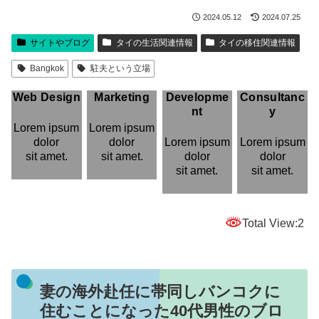
2024.05.12
2024.07.25
サイトやブログ
タイの生活関連情報
タイの移住関連情報
Bangkok
駐夫という立場
Web Design
Marketing
Developme
Consultanc
nt
y
Lorem ipsum
Lorem ipsum
dolor
dolor
Lorem ipsum
Lorem ipsum
sit amet.
sit amet.
dolor
dolor
sit amet.
sit amet.
Total View:2
妻の海外赴任に帯同しバンコクに
住むことになった40代男性のブロ