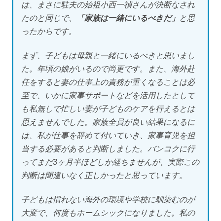
は、まさに駐夫の始祖小西一禎さんが決断なされ
たのと同じで、
「家族は一緒にいるべきだ」
と思
ったからです。
まず、子どもは母親と一緒にいるべきと思いまし
た。年頃の娘がいるので尚更です。また、海外赴
任をすると妻の仕事上の責務が重くなることは必
至で、いかに家事サポートなどを活用したとして
も私無しで忙しい妻が子どものケアを行えるとは
思えませんでした。家族全員が良い結果になるに
は、私が仕事を辞めて付いていき、家事育児を担
当する必要があると判断しました。バンコクに行
ってまだ3ヶ月半ほどしか経ちませんが、実際この
判断は間違いなく正しかったと思っています。
子どもは慣れない海外の環境や学校に馴染むのが
大変で、何度もホームシックになりました。私の