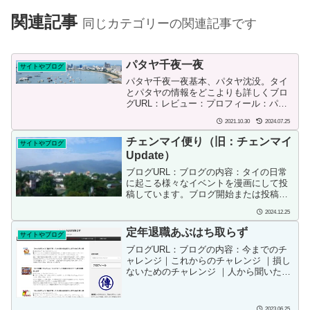
関連記事
同じカテゴリーの関連記事です
パタヤ千夜一夜
サイトやブログ
パタヤ千夜一夜基本、パタヤ沈没。タイ
とパタヤの情報をどこよりも詳しくブロ
グURL：レビュー：プロフィール：パタ
ヤが好きだ。バックパッカー時代をふく
2021.10.30
2024.07.25
め、４０カ国ほど旅行してきたけれど、
やはりタイがもっとも心地良い。その中
チェンマイ便り（旧：チェンマイ
サイトやブログ
でもパタヤがいい。すっ...
Update）
ブログURL：ブログの内容：タイの日常
に起こる様々なイベントを漫画にして投
稿しています。ブログ開始または投稿
日：2007/06/27投稿者の情報：北タイの
2024.12.25
チェンマイをベースにメコン、アセアン
の経済、見所、食べ物を日本と比較して
定年退職あぶはち取らず
サイトやブログ
紹介します。た...
ブログURL：ブログの内容：今までのチ
ャレンジ｜これからのチャレンジ ｜損し
ないためのチャレンジ ｜人から聞いたい
い話などなどブログ開始または投稿日：
2020年5月ブログ投稿者：傳兵衛 1958年
生まれ。現在は孫会社へ出向中でリタイ
2023.06.25