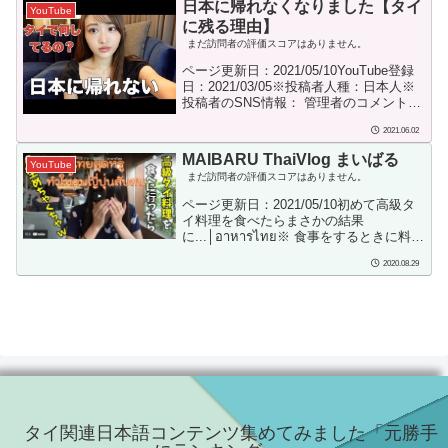
日本に帰れなくなりました【タイ
YouTube
に残る理由】
まだ訪問者の評価スコアはありません。
ページ更新日：2021/05/10YouTube登録
日：2021/03/05※投稿者人種：日本人※
投稿者のSNS情報： 管理者のコメント：
タイトルにある「日本に帰れなくなりま
2021.06.02
した【タイに残る理由】」に興味があっ
て見ましたが、期待を裏切られました。
MAIBARU ThaiVlog まいばる
YouTube
このタイトルはキャッチコピー用なので
まだ訪問者の評価スコアはありません。
しょうか。タイトルと内容が一致しない
動画の典型のようですね。(苦笑)延々と日
ページ更新日：2021/05/10初めて高級タ
本が恋しいとのコメントを続けていて正
イ料理を食べたらまさかの結果
直・・・食傷気味になりました。勝手に
に...│อาหาร​ไทย​※ 食事をするときに料理
ランキング：
をフォークで突き刺すスタイルの日本人
2020.08.29
がとても多いのですが、きちんと教育を
受けたタイ人から見るとフォークで刺し
て食べることは子供の行為と見なされま
す。また、大きな食べ物は一口大にスプ
ーンで切り分けて食べます。大口を開け
て食べるのも高級レストランでは避けた
ほうが賢明です。バンコクの「高級レス
トラン」では、料理はスプーンも使って
自分のお皿に運び、タレもスプーンで取
ってかけて食...
タイ関連日本語コンテンツ集めてみました「元勝手