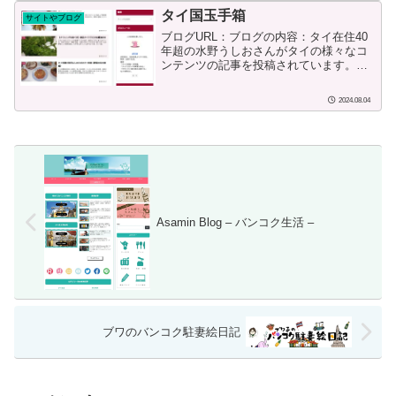
タイ国玉手箱
サイトやブログ
ブログURL：ブログの内容：タイ在住40
年超の水野うしおさんがタイの様々なコ
ンテンツの記事を投稿されています。ブ
ログ開始または投稿日：2018/03/25投稿
者の情報：ushiom20代前半、1982年頃よ
2024.08.04
りタイ在住。執筆、出版で生活。著書...
Asamin Blog – バンコク生活 –
ブワのバンコク駐妻絵日記