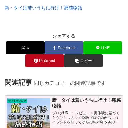
新・タイは若いうちに行け！痛感物語
シェアする
X
Facebook
LINE
Pinterest
コピー
関連記事
同じカテゴリーの関連記事です
新・タイは若いうちに行け！痛感
サイトやブログ
物語
ブログURL： レビュー：実体験に基づく
もうひとつのタイ物語ブログの内容：タ
イランドを知ってからの約20年を振り返
る実録物語 ～全ては繋がっている～過去