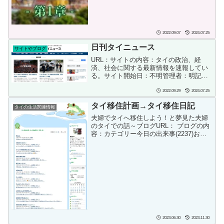
に何があり何故今もタイで生活している
のか？約20年を振り返る実話物語ブログ
開始日：202...
2022.09.07
2024.07.25
日刊タイニュース
サイトやブログ
URL：サイトの内容：タイの政治、経
済、社会に関する最新情報を速報してい
る。サイト開始日：不明管理者：明記さ
れていないので不明管理者のSNS情報：
不明
2022.09.29
2024.07.25
タイ移住計画→タイ移住日記
タイの生活関連情報
夫婦でタイへ移住しよう！と夢見た夫婦
のタイでの話～ブログURL： ブログの内
容：カテゴリー今日の出来事(2237)お買
い物(225)タイの日常(1215)グルメ(218)今
日の献立(505)iPhoneから(17)レストラン
(バンコク）タイ...
2023.06.30
2023.11.30