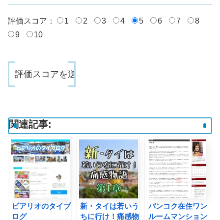
評価スコア：
1
2
3
4
5
6
7
8
9
10
関連記事:
ビアリオのタイブ
新・タイは若いう
バンコク在住ワン
ログ
ちに行け！痛感物
ルームマンション