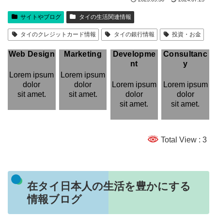
サイトやブログ
タイの生活関連情報
タイのクレジットカード情報
タイの銀行情報
投資・お金
Web Design
Marketing
Developme
Consultanc
nt
y
Lorem ipsum
Lorem ipsum
dolor
dolor
Lorem ipsum
Lorem ipsum
sit amet.
sit amet.
dolor
dolor
sit amet.
sit amet.
Total View : 3
在タイ日本人の生活を豊かにする
情報ブログ