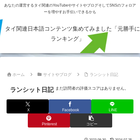
あなたの運営するタイ関連のYouTubeやサイトやブログそしてSNSのフォロア
ーを増やすお手伝いできるかも
タイ関連日本語コンテンツ集めてみました「元勝手に
ランキング」
ホーム
サイトやブログ
ランシット日記
まだ訪問者の評価スコアはありません。
ランシット日記
X
Facebook
LINE
Pinterest
コピー
2023.09.30
2024.07.25