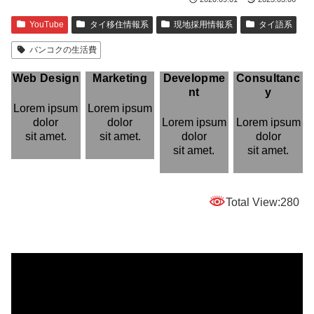
YouTube
タイ移住情報系
現地採用情報系
タイ語系
バンコクの生活費
Web Design
Marketing
Developme
Consultanc
nt
y
Lorem ipsum
Lorem ipsum
dolor
dolor
Lorem ipsum
Lorem ipsum
sit amet.
sit amet.
dolor
dolor
sit amet.
sit amet.
Total View:280