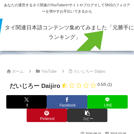
あなたの運営するタイ関連のYouTubeやサイトやブログそしてSNSのフォロア
ーを増やすお手伝いできるかも
タイ関連日本語コンテンツ集めてみました「元勝手に
ランキング」
ホーム
YouTube
だいじろー Daijiro
0.5/5
(1)
だいじろー Daijiro
X
Facebook
LINE
Pinterest
コピー
2020.09.01
2023.03.06