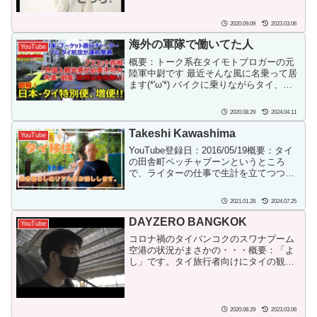
きます。 タイ語を学習中の人は、ぜひチ
ャンネル登録をお願いします。SNS情
2020.09.09
2023.03.06
報： ランキング項目
海外の軍隊で働いてた人
YouTube
概要：トーク系在タイモトブロガーの元
陸軍中尉です 最近そんな風に名乗って居
ます(*'ω'*) バイクに乗りながらタイ、主
にバンコクの風景をお届けしつつ タイの
時事や文化、歴史、観光地など、様々な
2020.08.29
2024.04.11
タイに関するトークをさせて頂いていま
す。モトブ...
Takeshi Kawashima
YouTube
YouTube登録日：2016/05/19概要：タイ
の田舎町ペッチャブーンというところ
で、ライターの仕事で生計を立てつつ、
自給自足の生活を目指しています。タイ
嫁と3歳児の悪魔ちゃんと過ごしていま
2021.01.28
2024.07.25
す。 タイの田舎町への移住のことやライ
ター（ク...
DAYZERO BANGKOK
YouTube
コロナ禍のタイバンコクのスワナプーム
空港の状況がまさかの・・・概要：「よ
し」です。タイ旅行者向けにタイの観光
地、ホテル、レストランなどを紹介して
ます。 タイ国政府観光庁・
KINGPOWER・ICONSIAM・The Mall
Group等タ...
2020.08.29
2023.03.06