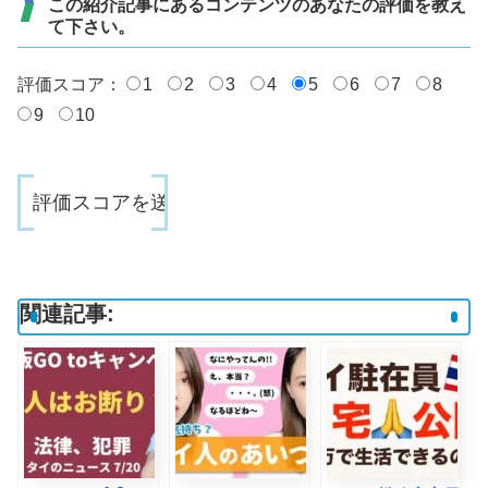
この紹介記事にあるコンテンツのあなたの評価を教え
て下さい。
評価スコア：
1
2
3
4
5
6
7
8
9
10
関連記事: