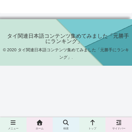
目の日本語教師。【ザ・能天気タイ生
活】の他に、タイ人もお手上げのズボラ
な私でもできた【26キロダイエットに成
功した秘訣】と【ググっても出てこない
究極のくびれ作り】をインスタで公開
中。これからブログで更に詳しい最新版
を公開予定！レビュー：2022...
タイ関連日本語コンテンツ集めてみました「元勝手
にランキング」
© 2020 タイ関連日本語コンテンツ集めてみました「元勝手にランキ
ング」.
メニュー
ホーム
検索
トップ
サイドバー