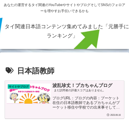
あなたの運営するタイ関連のYouTubeやサイトやブログそしてSNSのフォロア
ーを増やすお手伝いできるかも
タイ関連日本語コンテンツ集めてみました「元勝手に
ランキング」
日本語教師
波乱珍丈！プカちゃんブログ
サイトやブログ
まだ訪問者の評価スコアはありません。
ブログURL：ブログの内容：プーケット
在住の日本語教師であるプカちゃんがプ
ーケット移住や学校での出来事そしてダ
イエットに関する記事を投稿していま
2023.06.16
す。ブログ開始または投稿日：2021年
頃？ブログ投稿者：１週間のタイ旅行で
タイに惚れ込み移住を決意した在住15年