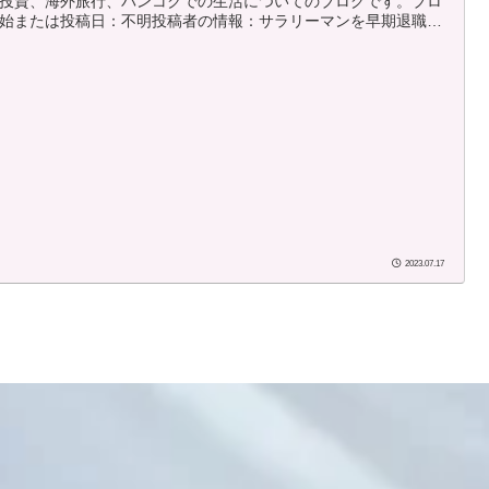
投資、海外旅行、バンコクでの生活についてのブログです。ブロ
始または投稿日：不明投稿者の情報：サラリーマンを早期退職
リタイアメントビザでバンコクに住んでいます。仕事の関係上ほ
月帰国しています。タイ国だけでく、旅行で訪れた各国の情報を
されています。┣オーストラリア旅行 (13)┣シンガポール旅行
4)┣ハワイ旅行 (30)┣インド チェンナイ旅行 (1...
2023.07.17