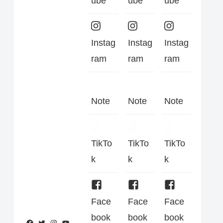
ube
ube
ube
Instag
Instag
Instag
ram
ram
ram
Note
Note
Note
TikTo
TikTo
TikTo
k
k
k
Face
Face
Face
book
book
book
Facebook
Twitter
Instagram
YouTube