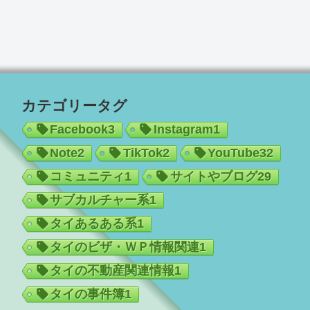
カテゴリータグ
Facebook
3
Instagram
1
Note
2
TikTok
2
YouTube
32
コミュニティ
1
サイトやブログ
29
サブカルチャー系
1
タイあるある系
1
タイのビザ・ＷＰ情報関連
1
タイの不動産関連情報
1
タイの事件簿
1