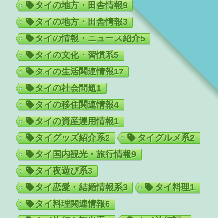
タイの地方・田舎情報
9
タイの地方・田舎情報
3
タイの情報・ニュース紹介
5
タイの文化・習慣系
5
タイの生活関連情報
17
タイの社会問題
1
タイの移住関連情報
4
タイの資産運用情報
1
タイグッズ紹介系
2
タイグルメ系
2
タイ国内観光・旅行情報
9
タイ夜遊び系
3
タイ恋愛・結婚情報系
3
タイ料理
1
タイ料理関連情報
6