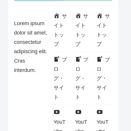
サ
サ
サ
Lorem ipsum
イト
イト
イト
dolor sit amet,
トッ
トッ
トッ
consectetur
プ
プ
プ
adipiscing elit.
ブ
ブ
ブ
Cras
ロ
ロ
ロ
interdum.
グ・
グ・
グ・
サイ
サイ
サイ
ト
ト
ト
YouT
YouT
YouT