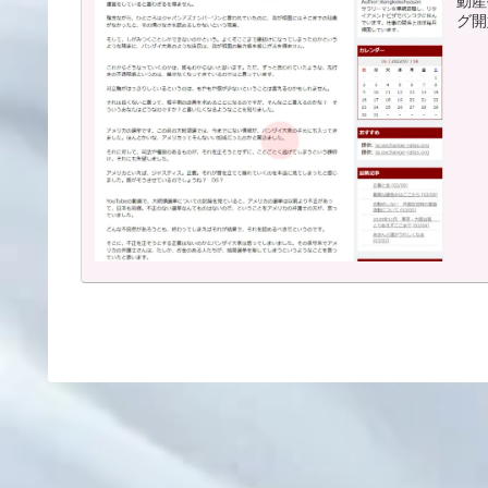
動産
グ開
し、
ぼ毎
掲載
(2