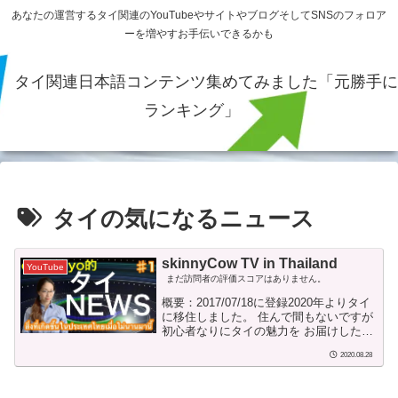
あなたの運営するタイ関連のYouTubeやサイトやブログそしてSNSのフォロア
ーを増やすお手伝いできるかも
タイ関連日本語コンテンツ集めてみました「元勝手に
ランキング」
タイの気になるニュース
skinnyCow TV in Thailand
YouTube
まだ訪問者の評価スコアはありません。
概要：2017/07/18に登録2020年よりタイ
に移住しました。 住んで間もないですが
初心者なりにタイの魅力を お届けしたい
と思います。※※過去動画※※【タイ・
2020.08.28
バンコク】クスリは正しく飲みましょ
う。乱用はダメ、ゼッタイ。ประสบการณ์
ความกลัวยา 【タイ・バンコク】買って